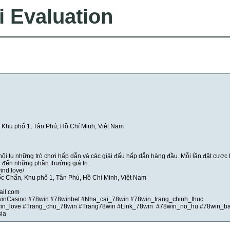
i Evaluation
hu phố 1, Tân Phú, Hồ Chí Minh, Việt Nam
i tụ những trò chơi hấp dẫn và các giải đấu hấp dẫn hàng đầu. Mỗi lần đặt cược 
 đến những phần thưởng giá trị.
ind.love/
c Chấn, Khu phố 1, Tân Phú, Hồ Chí Minh, Việt Nam
ail.com
winCasino #78win #78winbet #Nha_cai_78win #78win_trang_chinh_thuc
in_love #Trang_chu_78win #Trang78win #Link_78win #78win_no_hu #78win_b
ia