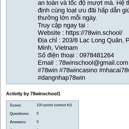
an toàn và tốc độ mượt mà. Hệ t
định cùng loạt ưu đãi hấp dẫn gi
thưởng lớn mỗi ngày.
Truy cập ngay tại :
Website : https://78win.school/
Địa chỉ : 203/8 Lạc Long Quân,
Minh, Vietnam
Số điện thoại : 0978481264
Email : 78winschool@gmail.com
#78win #78wincasino #nhacai78
#dangnhap78win
Activity by 78winschool1
Score:
100
points (ranked #
3
)
Questions:
0
Answers:
0