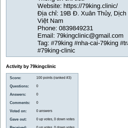
Website: https://79king.clinic/
Địa chỉ: 19B Đ. Xuân Thủy, Dịch
Việt Nam
Phone: 0839849231
Email: 79kingclinic@gmail.com
Tag: #79king #nha-cai-79king #t
#79king-clinic
Activity by 79kingclinic
Score:
100
points (ranked #
3
)
Questions:
0
Answers:
0
Comments:
0
Voted on:
0
answers
Gave out:
0
up votes,
0
down votes
Received:
0
up votes,
0
down votes