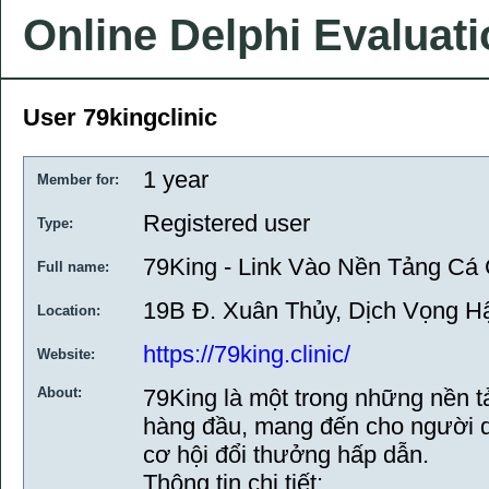
Online Delphi Evaluat
User 79kingclinic
1 year
Member for:
Registered user
Type:
79King - Link Vào Nền Tảng Cá
Full name:
19B Đ. Xuân Thủy, Dịch Vọng Hậ
Location:
https://79king.clinic/
Website:
About:
79King là một trong những nền tả
hàng đầu, mang đến cho người d
cơ hội đổi thưởng hấp dẫn.
Thông tin chi tiết: