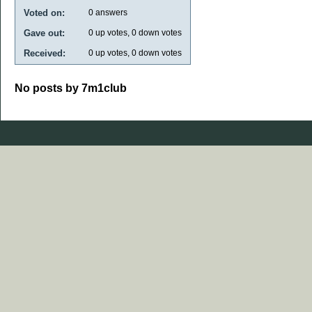
Voted on:
0
answers
Gave out:
0
up votes,
0
down votes
Received:
0
up votes,
0
down votes
No posts by 7m1club