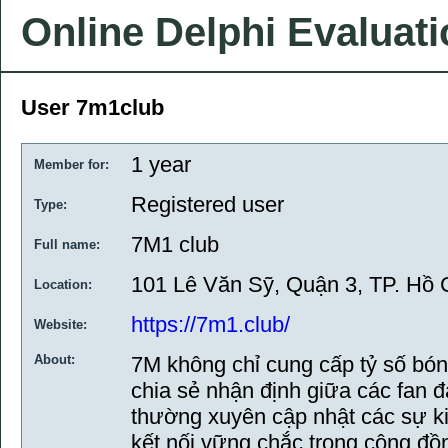
Online Delphi Evaluat
User 7m1club
1 year
Member for:
Registered user
Type:
7M1 club
Full name:
101 Lê Văn Sỹ, Quận 3, TP. Hồ 
Location:
https://7m1.club/
Website:
About:
7M không chỉ cung cấp tỷ số bón
chia sẻ nhận định giữa các fan 
thường xuyên cập nhật các sự kiệ
kết nối vững chắc trong cộng đồ