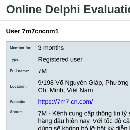
Online Delphi Evaluat
User 7m7cncom1
3 months
Member for:
Registered user
Type:
7M
Full name:
9/198 Võ Nguyên Giáp, Phường
Location:
Chí Minh, Việt Nam
https://7m7.cn.com/
Website:
About:
7M - Kênh cung cấp thông tin tỷ 
hàng đầu hiện nay. Với tốc độ c
dùng sẽ không bỏ lỡ bất kỳ diễn 