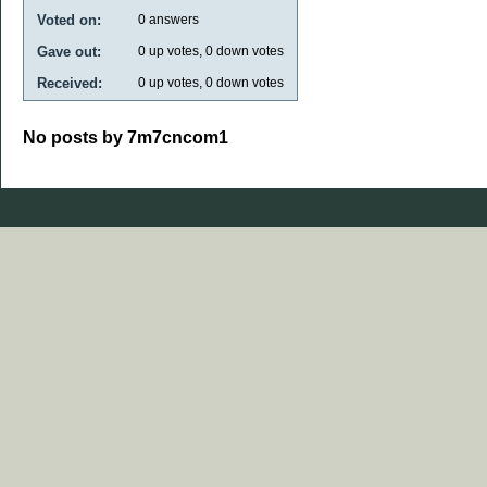
Voted on:
0
answers
Gave out:
0
up votes,
0
down votes
Received:
0
up votes,
0
down votes
No posts by 7m7cncom1