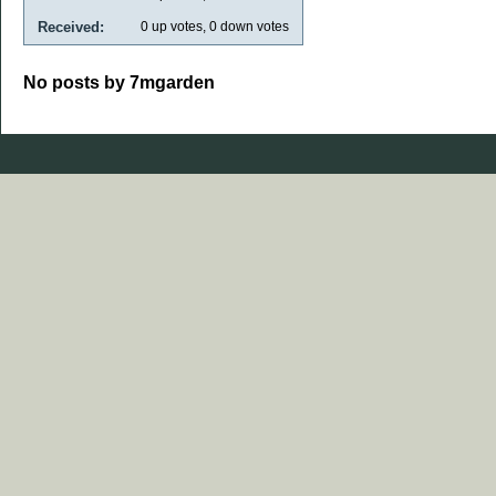
Received:
0
up votes,
0
down votes
No posts by 7mgarden