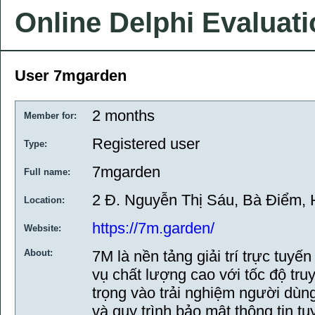
Online Delphi Evaluat
User 7mgarden
2 months
Member for:
Registered user
Type:
7mgarden
Full name:
2 Đ. Nguyễn Thị Sáu, Bà Điểm, 
Location:
https://7m.garden/
Website:
About:
7M là nền tảng giải trí trực tuyế
vụ chất lượng cao với tốc độ tr
trọng vào trải nghiệm người dùng
và quy trình bảo mật thông tin tu