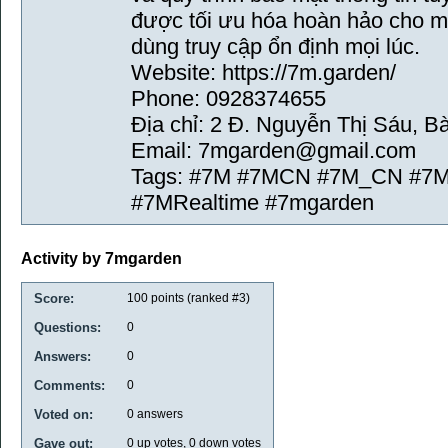
được tối ưu hóa hoàn hảo cho mọ
dùng truy cập ổn định mọi lúc.
Website: https://7m.garden/
Phone: 0928374655
Địa chỉ: 2 Đ. Nguyễn Thị Sáu, B
Email: 7mgarden@gmail.com
Tags: #7M #7MCN #7M_CN #7ML
#7MRealtime #7mgarden
Activity by 7mgarden
Score:
100
points (ranked #
3
)
Questions:
0
Answers:
0
Comments:
0
Voted on:
0
answers
Gave out:
0
up votes,
0
down votes