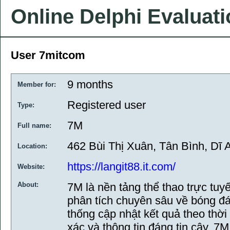
Online Delphi Evaluat
User 7mitcom
9 months
Member for:
Registered user
Type:
7M
Full name:
462 Bùi Thị Xuân, Tân Bình, Dĩ
Location:
https://langit88.it.com/
Website:
About:
7M là nền tảng thể thao trực tuyế
phân tích chuyên sâu về bóng đá 
thống cập nhật kết quả theo thời
xác và thông tin đáng tin cậy, 