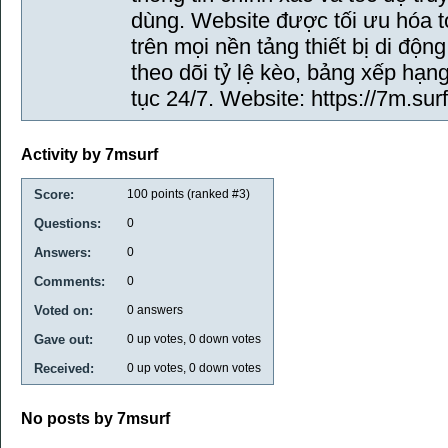
dùng. Website được tối ưu hóa t
trên mọi nền tảng thiết bị di độ
theo dõi tỷ lệ kèo, bảng xếp hạn
tục 24/7. Website: https://7m.surf
Activity by 7msurf
Score:
100
points (ranked #
3
)
Questions:
0
Answers:
0
Comments:
0
Voted on:
0
answers
Gave out:
0
up votes,
0
down votes
Received:
0
up votes,
0
down votes
No posts by 7msurf