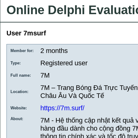
Online Delphi Evaluat
User 7msurf
2 months
Member for:
Registered user
Type:
7M
Full name:
7M – Trang Bóng Đá Trực Tuyến
Location:
Châu Âu Và Quốc Tế
https://7m.surf/
Website:
About:
7M - Hệ thống cập nhật kết quả v
hàng đầu dành cho cộng đồng 7M
thông tin chính xác và tốc độ tr