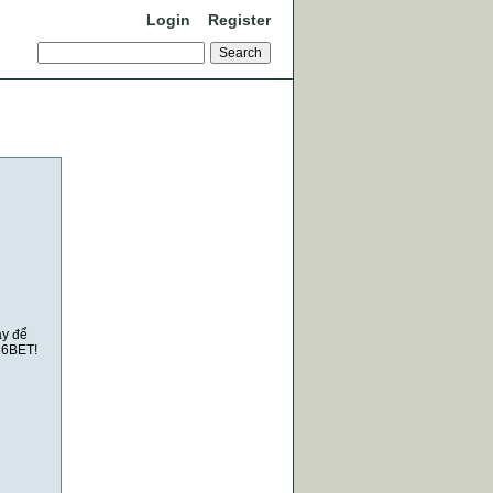
Login
Register
ay để
 86BET!