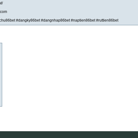
t/
.com
gchu86bet #dangky86bet #dangnhap86bet #naptien86bet #ruttien86bet