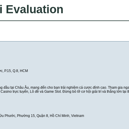
i Evaluation
c, P.15, Q.8, HCM
àng đầu tại Châu Âu, mang đến cho bạn trải nghiệm cá cược đỉnh cao. Tham gia ng
Casino trực tuyến, Lô đề và Game Slot. Đừng bỏ lỡ cơ hội giải trí và thắng lớn tại
Hữu Phước, Phường 15, Quận 8, Hồ Chí Minh, Vietnam