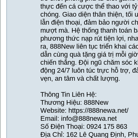
thực đến cá cược thể thao với t
chóng. Giao diện thân thiện, tối 
lẫn điện thoại, đảm bảo người ch
mượt mà. Hệ thống thanh toán bả
phương thức nạp rút tiện lợi, n
ra, 888New liên tục triển khai c
dẫn cùng quà tặng giá trị mỗi giờ
chiến thắng. Đội ngũ chăm sóc 
động 24/7 luôn túc trực hỗ trợ, đả
vẹn, an tâm và chất lượng.
Thông Tin Liên Hệ:
Thương Hiệu: 888New
Website: https://888newa.net/
Email: info@888newa.net
Số Điện Thoại: 0924 175 863
Địa Chỉ: 162 Lê Quang Định, P