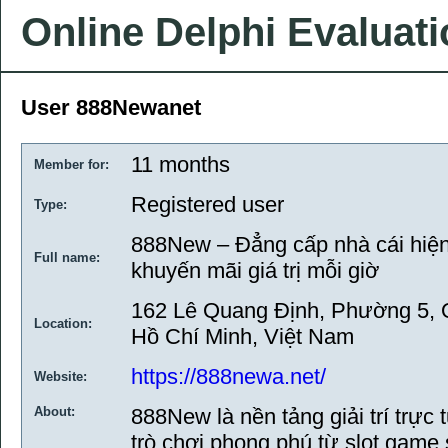
Online Delphi Evaluat
User 888Newanet
11 months
Member for:
Registered user
Type:
888New – Đẳng cấp nhà cái hiện
Full name:
khuyến mãi giá trị mỗi giờ
162 Lê Quang Định, Phường 5, 
Location:
Hồ Chí Minh, Việt Nam
https://888newa.net/
Website:
About:
888New là nền tảng giải trí trực 
trò chơi phong phú từ slot game 