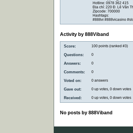
Hotline: 0978 362 415
Địa chỉ: 220 Đ. Lê Văn 
Zipcode: 700000
Hashtags:
#888vi #888vicasino #s
Activity by 888Viband
Score:
100
points (ranked #
3
)
Questions:
0
Answers:
0
Comments:
0
Voted on:
0
answers
Gave out:
0
up votes,
0
down votes
Received:
0
up votes,
0
down votes
No posts by 888Viband