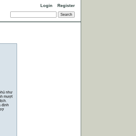
Login
Register
 phú như
ành mượt
ịch.
ả định
trợ