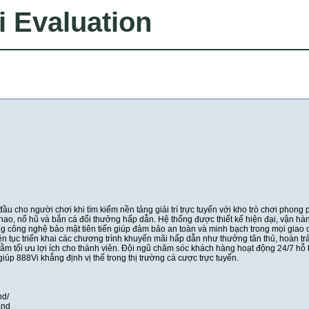
i Evaluation
ầu cho người chơi khi tìm kiếm nền tảng giải trí trực tuyến với kho trò chơi phong
 thao, nổ hũ và bắn cá đổi thưởng hấp dẫn. Hệ thống được thiết kế hiện đại, vận h
ùng công nghệ bảo mật tiên tiến giúp đảm bảo an toàn và minh bạch trong mọi giao d
ên tục triển khai các chương trình khuyến mãi hấp dẫn như thưởng tân thủ, hoàn tr
ằm tối ưu lợi ích cho thành viên. Đội ngũ chăm sóc khách hàng hoạt động 24/7 hỗ 
úp 888Vi khẳng định vị thế trong thị trường cá cược trực tuyến.
nd/
and