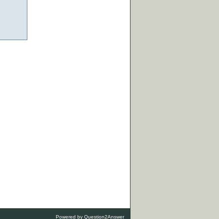
Powered by
Question2Answer