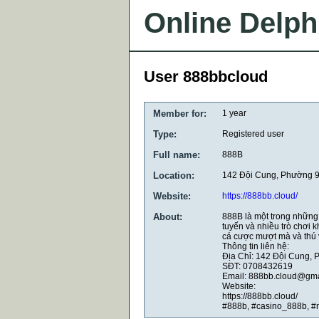
Online Delph
User 888bbcloud
Member for:
1 year
Type:
Registered user
Full name:
888B
Location:
142 Đội Cung, Phường 9,
Website:
https://888bb.cloud/
About:
888B là một trong những 
tuyến và nhiều trò chơi 
cá cược mượt mà và thú v
Thông tin liên hệ:
Địa Chỉ: 142 Đội Cung, 
SĐT: 0708432619
Email: 888bb.cloud@gma
Website:
https://888bb.cloud/
#888b, #casino_888b, 