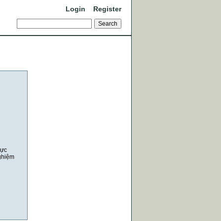
Login
Register
rực
nghiệm