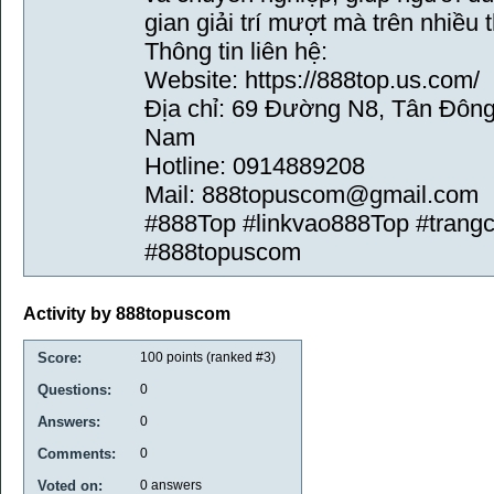
gian giải trí mượt mà trên nhiều th
Thông tin liên hệ:
Website: https://888top.us.com/
Địa chỉ: 69 Đường N8, Tân Đông
Nam
Hotline: 0914889208
Mail: 888topuscom@gmail.com
#888Top #linkvao888Top #trang
#888topuscom
Activity by 888topuscom
Score:
100
points (ranked #
3
)
Questions:
0
Answers:
0
Comments:
0
Voted on:
0
answers