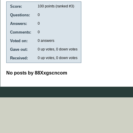
Score:
100
points (ranked #
3
)
Questions:
0
Answers:
0
Comments:
0
Voted on:
0
answers
Gave out:
0
up votes,
0
down votes
Received:
0
up votes,
0
down votes
No posts by 88Xxgscncom