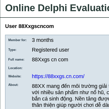
Online Delphi Evaluat
User 88Xxgscncom
3 months
Member for:
Registered user
Type:
88Xxgs cn com
Full name:
Location:
https://88xxgs.cn.com/
Website:
About:
88XX mang đến môi trường giải t
với nhiều sản phẩm như nổ hũ, ca
bắn cá sinh động. Nền tảng được 
thân thiện giúp người chơi dễ dàn