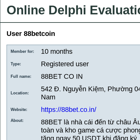
Online Delphi Evaluat
User 88betcoin
10 months
Member for:
Registered user
Type:
88BET CO IN
Full name:
542 Đ. Nguyễn Kiệm, Phường 04
Location:
Nam
https://88bet.co.in/
Website:
About:
88BET là nhà cái đến từ châu Âu
toàn và kho game cá cược phon
tặng ngay 50 USDT khi đăng ký,