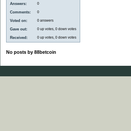
Answers:
0
Comments:
0
Voted on:
0
answers
Gave out:
0
up votes,
0
down votes
Received:
0
up votes,
0
down votes
No posts by 88betcoin