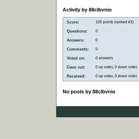
Activity by 88clbvnio
Score:
100
points (ranked #
3
)
Questions:
0
Answers:
0
Comments:
0
Voted on:
0
answers
Gave out:
0
up votes,
0
down votes
Received:
0
up votes,
0
down votes
No posts by 88clbvnio