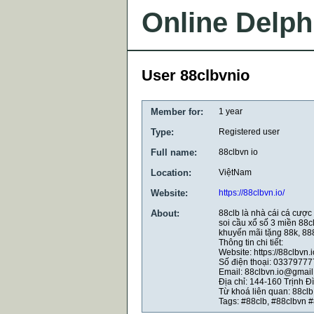
Online Delph
User 88clbvnio
Member for:
1 year
Type:
Registered user
Full name:
88clbvn io
Location:
ViệtNam
Website:
https://88clbvn.io/
About:
88clb là nhà cái cá cược
soi cầu xổ số 3 miền 88c
khuyến mãi tặng 88k, 888k,
Thông tin chi tiết:
Website: https://88clbvn.i
Số điện thoại: 0337977
Email: 88clbvn.io@gmai
Địa chỉ: 144-160 Trịnh Đ
Từ khoá liên quan: 88clb,
Tags: #88clb, #88clbvn #