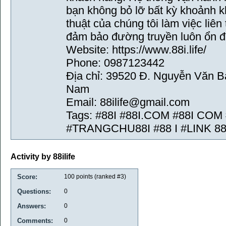
bạn không bỏ lỡ bất kỳ khoảnh kh
thuật của chúng tôi làm việc liên 
đảm bảo đường truyền luôn ổn đ
Website: https://www.88i.life/
Phone: 0987123442
Địa chỉ: 39520 Đ. Nguyễn Văn B
Nam
Email: 88ilife@gmail.com
Tags: #88I #88I.COM #88I CO
#TRANGCHU88I #88 I #LINK 88
Activity by 88ilife
Score:
100
points (ranked #
3
)
Questions:
0
Answers:
0
Comments:
0