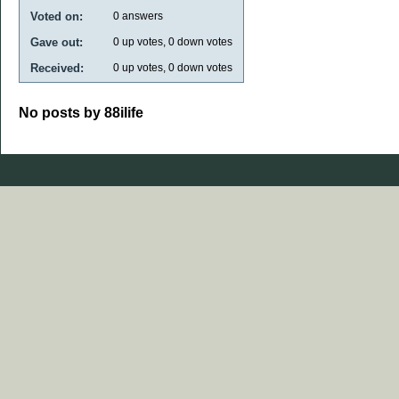
Voted on:
0
answers
Gave out:
0
up votes,
0
down votes
Received:
0
up votes,
0
down votes
No posts by 88ilife