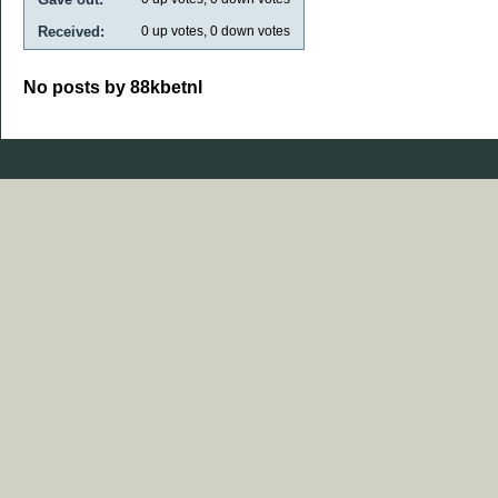
Received:
0
up votes,
0
down votes
No posts by 88kbetnl