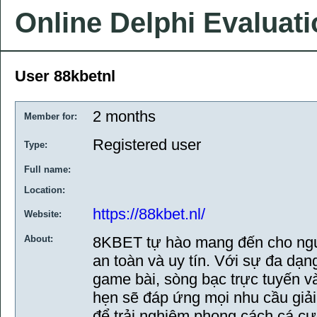
Online Delphi Evaluat
User 88kbetnl
2 months
Member for:
Registered user
Type:
Full name:
Location:
https://88kbet.nl/
Website:
About:
8KBET tự hào mang đến cho ngư
an toàn và uy tín. Với sự đa dạng
game bài, sòng bạc trực tuyến 
hẹn sẽ đáp ứng mọi nhu cầu giải
để trải nghiệm phong cách cá c