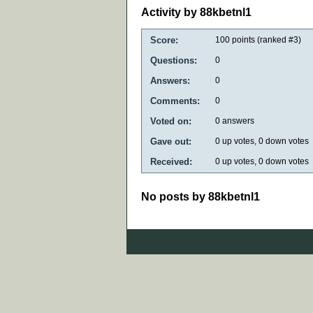
Activity by 88kbetnl1
Score:
100
points (ranked #
3
)
Questions:
0
Answers:
0
Comments:
0
Voted on:
0
answers
Gave out:
0
up votes,
0
down votes
Received:
0
up votes,
0
down votes
No posts by 88kbetnl1