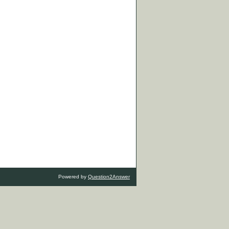
Powered by
Question2Answer