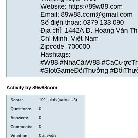
Website: https://89w88.com
Email: 89w88.com@gmail.com
Số điện thoại: 0379 133 090
Địa chỉ: 1442A Đ. Hoàng Văn Th
Chí Minh, Việt Nam
Zipcode: 700000
Hashtags:
#W88 #NhàCáiW88 #CáCượcThể
#SlotGameĐổiThưởng #ĐổiThưở
Activity by 89w88com
Score:
100
points (ranked #
3
)
Questions:
0
Answers:
0
Comments:
0
Voted on:
0
answers