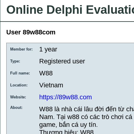
Online Delphi Evaluat
User 89w88com
1 year
Member for:
Registered user
Type:
W88
Full name:
Vietnam
Location:
https://89w88.com
Website:
About:
W88 là nhà cái lâu đời đến từ châ
Nam. Tại w88 có các trò chơi cá 
game, bắn cá uy tín.
Thương hiệu: W88