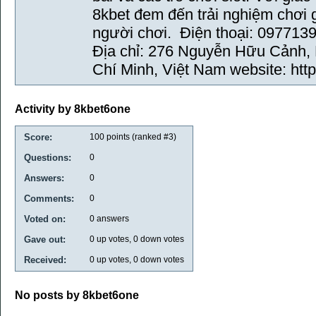
8kbet đem đến trải nghiệm chơi
người chơi. Điện thoại: 09771
Địa chỉ: 276 Nguyễn Hữu Cảnh,
Chí Minh, Việt Nam website: http
Activity by 8kbet6one
Score:
100
points (ranked #
3
)
Questions:
0
Answers:
0
Comments:
0
Voted on:
0
answers
Gave out:
0
up votes,
0
down votes
Received:
0
up votes,
0
down votes
No posts by 8kbet6one