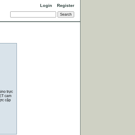
Login
Register
ino trực
BET cam
ược cập