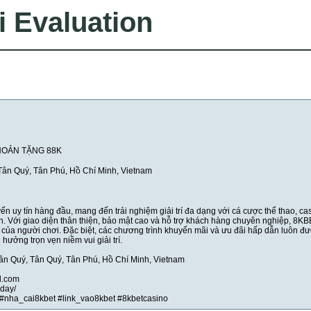
i Evaluation
KHOẢN TẶNG 88K
Tân Quý, Tân Phú, Hồ Chí Minh, Vietnam
ến uy tín hàng đầu, mang đến trải nghiệm giải trí đa dạng với cá cược thể thao, cas
ẫn. Với giao diện thân thiện, bảo mật cao và hỗ trợ khách hàng chuyên nghiệp, 8K
 của người chơi. Đặc biệt, các chương trình khuyến mãi và ưu đãi hấp dẫn luôn đ
 hưởng trọn vẹn niềm vui giải trí.
Tân Quý, Tân Quý, Tân Phú, Hồ Chí Minh, Vietnam
l.com
oday/
#nha_cai8kbet #link_vao8kbet #8kbetcasino