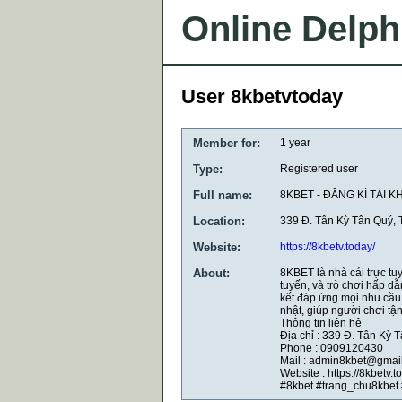
Online Delph
User 8kbetvtoday
Member for:
1 year
Type:
Registered user
Full name:
8KBET - ĐĂNG KÍ TÀI 
Location:
339 Đ. Tân Kỳ Tân Quý, 
Website:
https://8kbetv.today/
About:
8KBET là nhà cái trực tuy
tuyến, và trò chơi hấp d
kết đáp ứng mọi nhu cầu
nhật, giúp người chơi tận
Thông tin liên hệ
Địa chỉ : 339 Đ. Tân Kỳ 
Phone : 0909120430
Mail : admin8kbet@gmai
Website : https://8kbetv.t
#8kbet #trang_chu8kbet 