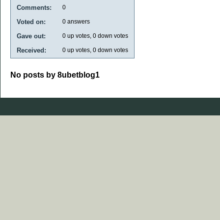
Comments:
0
Voted on:
0
answers
Gave out:
0
up votes,
0
down votes
Received:
0
up votes,
0
down votes
No posts by 8ubetblog1