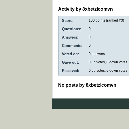
Activity by 8xbetzlcomvn
Score:
100
points (ranked #
3
)
Questions:
0
Answers:
0
Comments:
0
Voted on:
0
answers
Gave out:
0
up votes,
0
down votes
Received:
0
up votes,
0
down votes
No posts by 8xbetzlcomvn