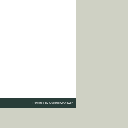
Powered by
Question2Answer