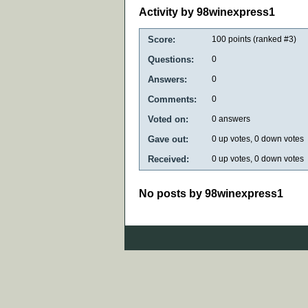
Activity by 98winexpress1
Score:
100
points (ranked #
3
)
Questions:
0
Answers:
0
Comments:
0
Voted on:
0
answers
Gave out:
0
up votes,
0
down votes
Received:
0
up votes,
0
down votes
No posts by 98winexpress1