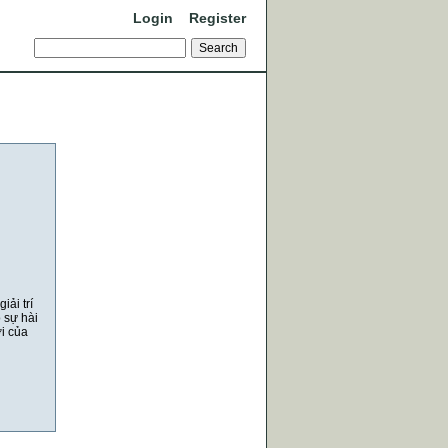
Login
Register
ải trí
 sự hài
ợi của