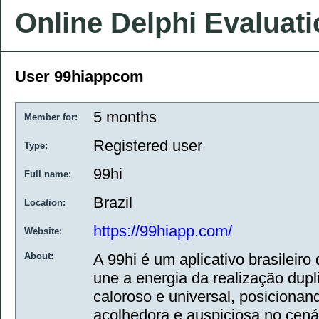
Online Delphi Evaluat
User 99hiappcom
5 months
Member for:
Registered user
Type:
99hi
Full name:
Brazil
Location:
https://99hiapp.com/
Website:
About:
A 99hi é um aplicativo brasileiro
une a energia da realização dup
caloroso e universal, posiciona
acolhedora e auspiciosa no cenár