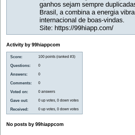
ganhos sejam sempre duplicada
Brasil, a combina a energia vib
internacional de boas-vindas.
Site: https://99hiapp.com/
Activity by 99hiappcom
Score:
100
points (ranked #
3
)
Questions:
0
Answers:
0
Comments:
0
Voted on:
0
answers
Gave out:
0
up votes,
0
down votes
Received:
0
up votes,
0
down votes
No posts by 99hiappcom