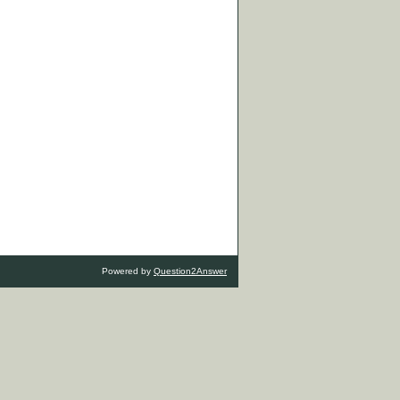
Powered by
Question2Answer