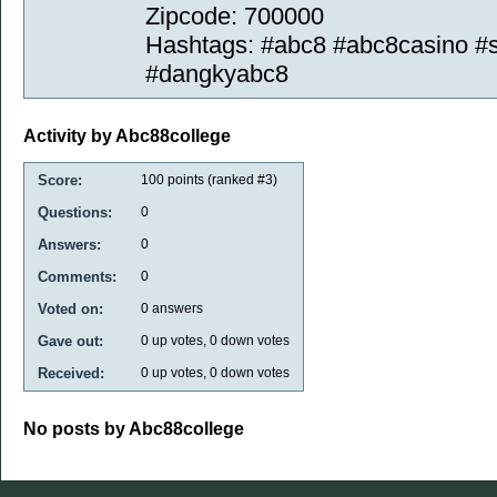
Zipcode: 700000
Hashtags: #abc8 #abc8casino #
#dangkyabc8
Activity by Abc88college
Score:
100
points (ranked #
3
)
Questions:
0
Answers:
0
Comments:
0
Voted on:
0
answers
Gave out:
0
up votes,
0
down votes
Received:
0
up votes,
0
down votes
No posts by Abc88college