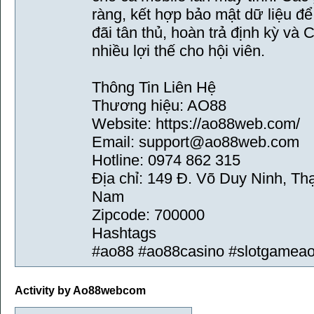
ràng, kết hợp bảo mật dữ liệu đ
đãi tân thủ, hoàn trả định kỳ v
nhiều lợi thế cho hội viên.
Thông Tin Liên Hệ
Thương hiệu: AO88
Website: https://ao88web.com/
Email: support@ao88web.com
Hotline: 0974 862 315
Địa chỉ: 149 Đ. Võ Duy Ninh, Th
Nam
Zipcode: 700000
Hashtags
#ao88 #ao88casino #slotgamea
Activity by Ao88webcom