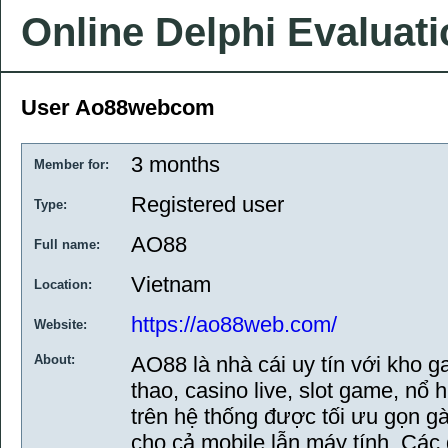
Online Delphi Evaluat
User Ao88webcom
3 months
Member for:
Registered user
Type:
AO88
Full name:
Vietnam
Location:
https://ao88web.com/
Website:
About:
AO88 là nhà cái uy tín với kho
thao, casino live, slot game, nổ 
trên hệ thống được tối ưu gọn g
cho cả mobile lẫn máy tính. Các 