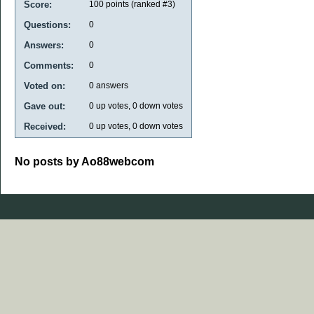
Score:
100
points (ranked #
3
)
Questions:
0
Answers:
0
Comments:
0
Voted on:
0
answers
Gave out:
0
up votes,
0
down votes
Received:
0
up votes,
0
down votes
No posts by Ao88webcom