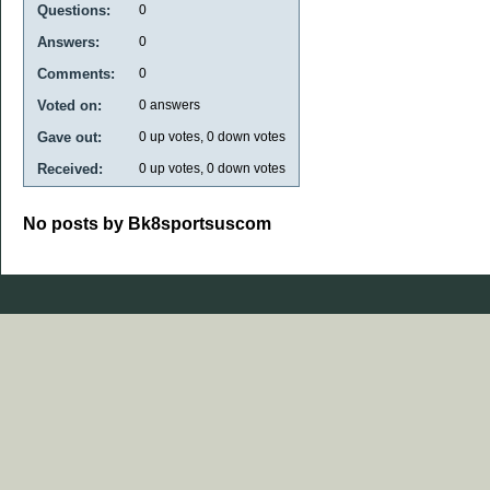
Questions:
0
Answers:
0
Comments:
0
Voted on:
0
answers
Gave out:
0
up votes,
0
down votes
Received:
0
up votes,
0
down votes
No posts by Bk8sportsuscom