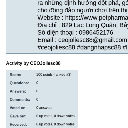
ra những định hướng đột phá, g
cho đông đảo người chơi trên thị 
Website : https://www.petpharma
Địa chỉ : 829 Lạc Long Quân, Bả
Số điện thoại : 0986452176
Email : ceojoliesc88@gmail.com
#ceojoliesc88 #dangnhapsc88 #
Activity by CEOJoliesc88
Score:
100
points (ranked #
3
)
Questions:
0
Answers:
0
Comments:
0
Voted on:
0
answers
Gave out:
0
up votes,
0
down votes
Received:
0
up votes,
0
down votes