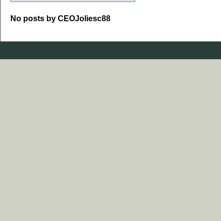
No posts by CEOJoliesc88