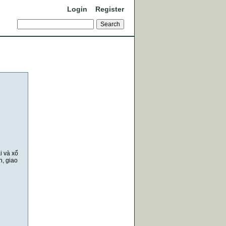
Login
Register
i và xổ
, giao