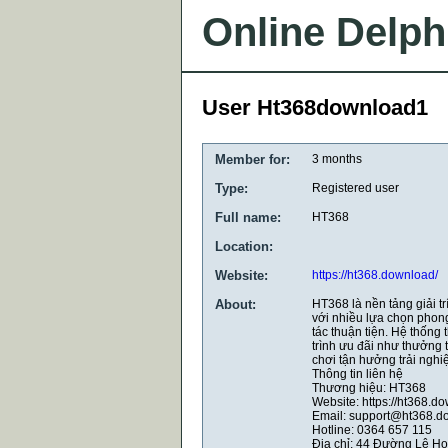
Online Delph
User Ht368download1
Member for:
3 months
Type:
Registered user
Full name:
HT368
Location:
Website:
https://ht368.download/
About:
HT368 là nền tảng giải tr
với nhiều lựa chọn phong
tác thuận tiện. Hệ thống
trình ưu đãi như thưởng 
chơi tận hưởng trải nghi
Thông tin liên hệ
Thương hiệu: HT368
Website: https://ht368.d
Email: support@ht368.d
Hotline: 0364 657 115
Địa chỉ: 44 Đường Lê H