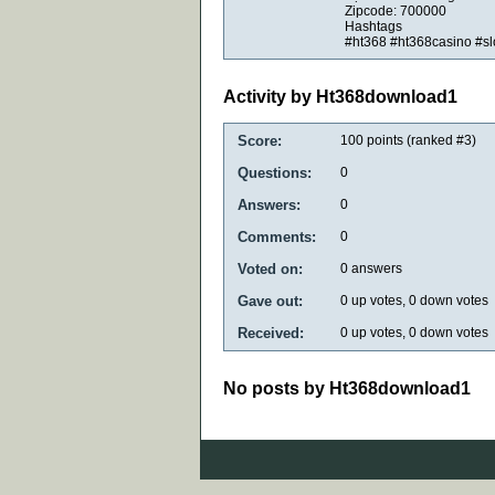
Zipcode: 700000
Hashtags
#ht368 #ht368casino #s
Activity by Ht368download1
Score:
100
points (ranked #
3
)
Questions:
0
Answers:
0
Comments:
0
Voted on:
0
answers
Gave out:
0
up votes,
0
down votes
Received:
0
up votes,
0
down votes
No posts by Ht368download1