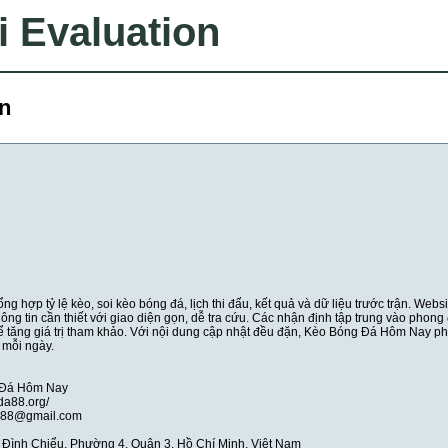
i Evaluation
n
 hợp tỷ lệ kèo, soi kèo bóng đá, lịch thi đấu, kết quả và dữ liệu trước trận. Websi
g tin cần thiết với giao diện gọn, dễ tra cứu. Các nhận định tập trung vào phong đ
để tăng giá trị tham khảo. Với nội dung cập nhật đều đặn, Kèo Bóng Đá Hôm Nay p
 mỗi ngày.
 Đá Hôm Nay
da88.org/
da88@gmail.com
 Đình Chiểu, Phường 4, Quận 3, Hồ Chí Minh, Việt Nam