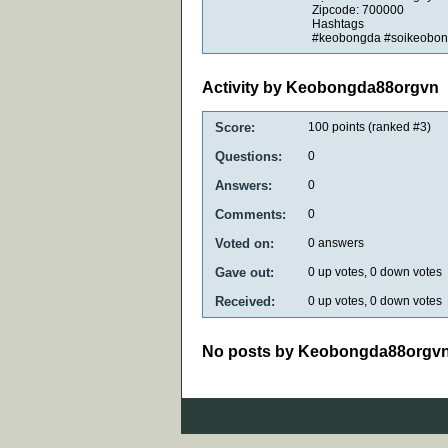
Zipcode: 700000
Hashtags
#keobongda #soikeobon
Activity by Keobongda88orgvn
Score:
100
points (ranked #
3
)
Questions:
0
Answers:
0
Comments:
0
Voted on:
0
answers
Gave out:
0
up votes,
0
down votes
Received:
0
up votes,
0
down votes
No posts by Keobongda88orgv