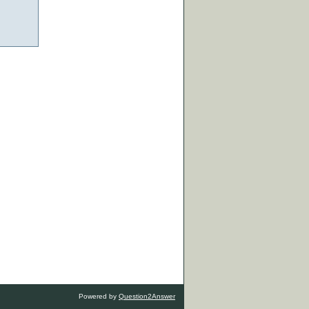
Powered by
Question2Answer