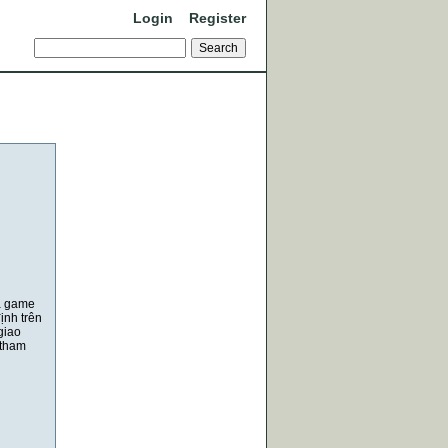
Login
Register
và game
ịnh trên
giao
 tham