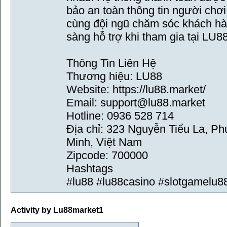
bảo an toàn thông tin người chơi
cùng đội ngũ chăm sóc khách hà
sàng hỗ trợ khi tham gia tại LU88
Thông Tin Liên Hệ
Thương hiệu: LU88
Website: https://lu88.market/
Email: support@lu88.market
Hotline: 0936 528 714
Địa chỉ: 323 Nguyễn Tiểu La, P
Minh, Việt Nam
Zipcode: 700000
Hashtags
#lu88 #lu88casino #slotgamelu8
Activity by Lu88market1