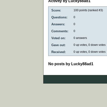
Activity by Lucky88ad1
Score:
100
points (ranked #
3
)
Questions:
0
Answers:
0
Comments:
0
Voted on:
0
answers
Gave out:
0
up votes,
0
down votes
Received:
0
up votes,
0
down votes
No posts by Lucky88ad1