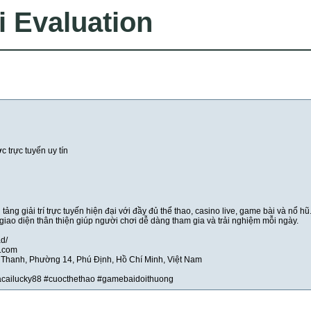
i Evaluation
c trực tuyến uy tín
g giải trí trực tuyến hiện đại với đầy đủ thể thao, casino live, game bài và nổ hũ
giao diện thân thiện giúp người chơi dễ dàng tham gia và trải nghiệm mỗi ngày.
ad/
l.com
i Thanh, Phường 14, Phú Định, Hồ Chí Minh, Việt Nam
acailucky88 #cuocthethao #gamebaidoithuong