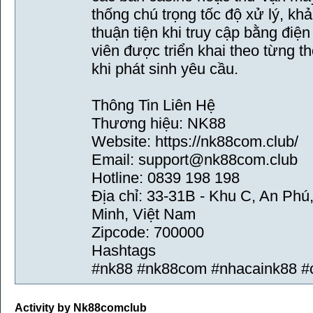
thống chú trọng tốc độ xử lý, kh
thuận tiện khi truy cập bằng điện
viên được triển khai theo từng th
khi phát sinh yêu cầu.
Thông Tin Liên Hệ
Thương hiệu: NK88
Website: https://nk88com.club/
Email: support@nk88com.club
Hotline: 0839 198 198
Địa chỉ: 33-31B - Khu C, An Ph
Minh, Việt Nam
Zipcode: 700000
Hashtags
#nk88 #nk88com #nhacaink88 #
Activity by Nk88comclub