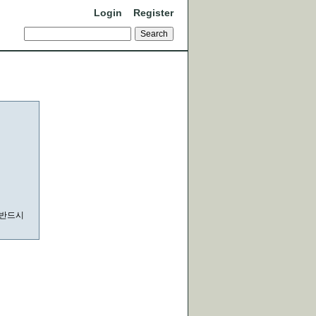
Login
Register
 반드시