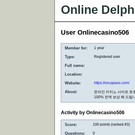
Online Delph
User Onlinecasino506
Member for:
1 year
Type:
Registered user
Full name:
Location:
Website:
https://oncapass.com/
About:
온라인 카지노 사이트 토토
100% 전액 보상 해 드
Activity by Onlinecasino506
Score:
100
points (ranked #
3
)
Questions:
0