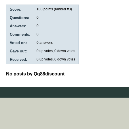
Score:
100
points (ranked #
3
)
Questions:
0
Answers:
0
Comments:
0
Voted on:
0
answers
Gave out:
0
up votes,
0
down votes
Received:
0
up votes,
0
down votes
No posts by Qq88discount