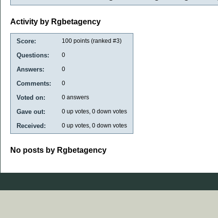
Activity by Rgbetagency
Score:
100
points (ranked #
3
)
Questions:
0
Answers:
0
Comments:
0
Voted on:
0
answers
Gave out:
0
up votes,
0
down votes
Received:
0
up votes,
0
down votes
No posts by Rgbetagency