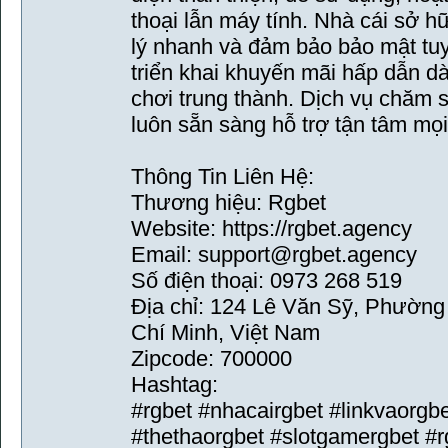
thoại lẫn máy tính. Nhà cái sở h
lý nhanh và đảm bảo bảo mật tu
triển khai khuyến mãi hấp dẫn d
chơi trung thành. Dịch vụ chăm 
luôn sẵn sàng hỗ trợ tận tâm mọi 
Thông Tin Liên Hệ:
Thương hiệu: Rgbet
Website: https://rgbet.agency
Email: support@rgbet.agency
Số điện thoại: 0973 268 519
Địa chỉ: 124 Lê Văn Sỹ, Phường
Chí Minh, Việt Nam
Zipcode: 700000
Hashtag:
#rgbet #nhacairgbet #linkvaorgb
#thethaorgbet #slotgamergbet #