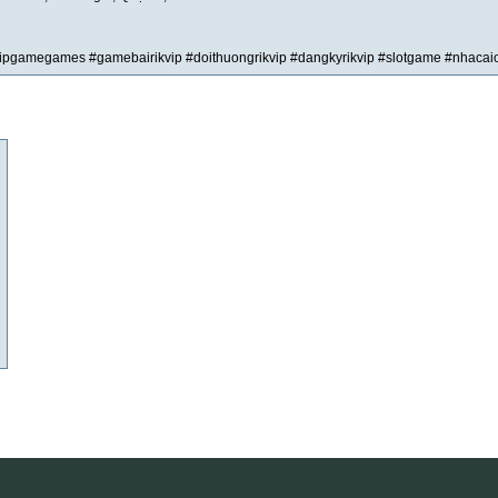
kvipgamegames #gamebairikvip #doithuongrikvip #dangkyrikvip #slotgame #nhacai