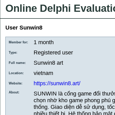
Online Delphi Evaluat
User Sunwin8
1 month
Member for:
Registered user
Type:
Sunwin8 art
Full name:
vietnam
Location:
https://sunwin8.art/
Website:
About:
SUNWIN là cổng game đổi thưởn
chọn nhờ kho game phong phú gồ
thống. Giao diện dễ sử dụng, tốc 
nhiều thiết bị. Hệ thống bảo mật