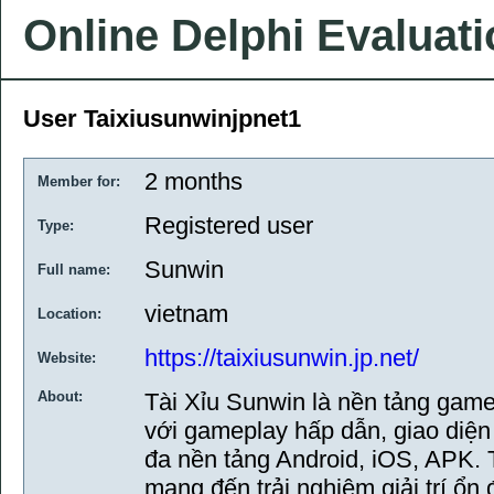
Online Delphi Evaluat
User Taixiusunwinjpnet1
2 months
Member for:
Registered user
Type:
Sunwin
Full name:
vietnam
Location:
https://taixiusunwin.jp.net/
Website:
About:
Tài Xỉu Sunwin là nền tảng game
với gameplay hấp dẫn, giao diện 
đa nền tảng Android, iOS, APK.
mang đến trải nghiệm giải trí ổn 