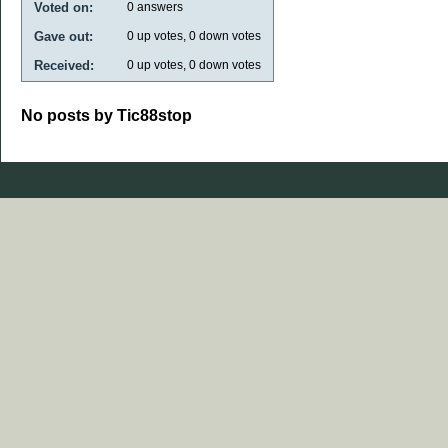
Voted on:
0
answers
Gave out:
0
up votes,
0
down votes
Received:
0
up votes,
0
down votes
No posts by Tic88stop