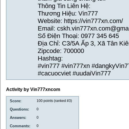
Thông Tin Liên Hệ:
Thương Hiệu: Vin777
Website: https://vin777xn.com/
Email: cskh.vin777xn.com@gma
Số Điện Thoại: 0977 345 645
Địa Chỉ: C3/5A Ấp 3, Xã Tân K
Zipcode: 700000
Hashtag:
#vin777 #vin777xn #dangkyVin77
#cacuocviet #uudaiVin777
Activity by Vin777xncom
Score:
100
points (ranked #
3
)
Questions:
0
Answers:
0
Comments:
0