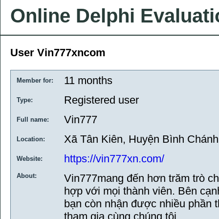
Online Delphi Evaluat
User Vin777xncom
11 months
Member for:
Registered user
Type:
Vin777
Full name:
Xã Tân Kiên, Huyện Bình Chán
Location:
https://vin777xn.com/
Website:
About:
Vin777mang đến hơn trăm trò ch
hợp với mọi thành viên. Bên cạnh 
bạn còn nhận được nhiều phần t
tham gia cùng chúng tôi.