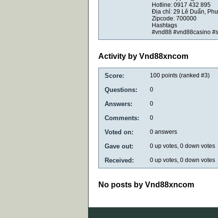
Hotline: 0917 432 895
Địa chỉ: 29 Lê Duẩn, Ph
Zipcode: 700000
Hashtags
#vnd88 #vnd88casino #
Activity by Vnd88xncom
Score:
100
points (ranked #
3
)
Questions:
0
Answers:
0
Comments:
0
Voted on:
0
answers
Gave out:
0
up votes,
0
down votes
Received:
0
up votes,
0
down votes
No posts by Vnd88xncom