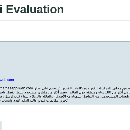
i Evaluation
-web.com
واسع في أكثر من 180 دولة ومنطقة حول العالم، ويضم أكثر من ملياري مستخدم نشط. بفضل و،
 واتساب المستخدمين من التواصل بسهولة مع الأصدقاء والعائلة والزملاء. سواءً كنت تُرسل رس
تُجري مكالمات فيديو عالية الدقة، يُقدم واتساب خدمات سريعة وعالية الجودة.