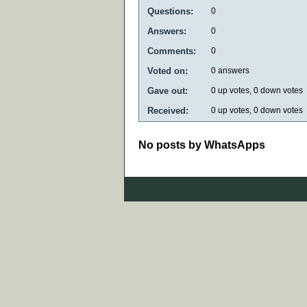
Questions:
0
Answers:
0
Comments:
0
Voted on:
0
answers
Gave out:
0
up votes,
0
down votes
Received:
0
up votes,
0
down votes
No posts by WhatsApps