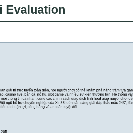
i Evaluation
n giải trí trực tuyến toàn diện, nơi người chơi có thể khám phá hàng trăm tựa ga
o, casino live, bắn cá, nổ hũ, slot game và nhiều sự kiện thưởng lớn. Hệ thống v
 mọi thông tin cá nhân, cùng các chính sách giao dịch linh hoạt giúp người chơi d
 Đội ngũ hỗ trợ chuyên nghiệp của Xin88 luôn sẵn sàng giải đáp thắc mắc 24/7, đ
iễn ra thuận lợi, công bằng và an toàn tuyệt đối.
1 205