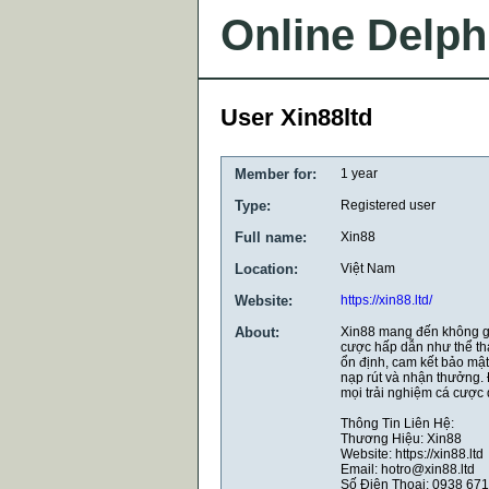
Online Delph
User Xin88ltd
Member for:
1 year
Type:
Registered user
Full name:
Xin88
Location:
Việt Nam
Website:
https://xin88.ltd/
About:
Xin88 mang đến không gia
cược hấp dẫn như thể tha
ổn định, cam kết bảo mật
nạp rút và nhận thưởng.
mọi trải nghiệm cá cược d
Thông Tin Liên Hệ:
Thương Hiệu: Xin88
Website: https://xin88.ltd
Email: hotro@xin88.ltd
Số Điện Thoại: 0938 67